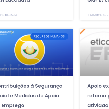
H Eticadata
GRH Eti
aneiro, 2023
4 Dezembro, 
RECURSOS HUMANOS
ntribuições à Segurança
Apoio ex
cial e Medidas de Apoio
retoma 
o Emprego
atividad