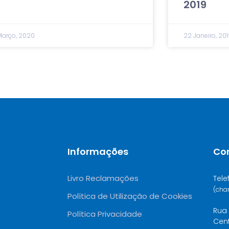
2019
Março, 2020
22 Janeiro, 201
Informações
Co
Livro Reclamações
Tele
(cha
Política de Utilização de Cookies
Rua 
Política Privacidade
Cen