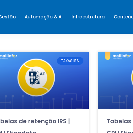
 Gestão
Automação & AI
Infraestrutura
Conteú
TAXAS IRS
belas de retenção IRS |
Tabelas 