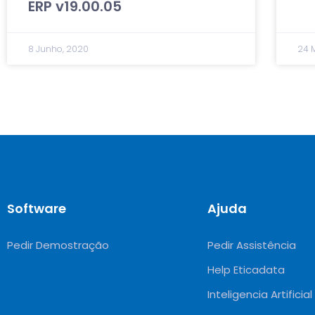
ERP v19.00.05
8 Junho, 2020
24 
Software
Ajuda
Pedir Demostração
Pedir Assistência
Help Eticadata
Inteligencia Artificial