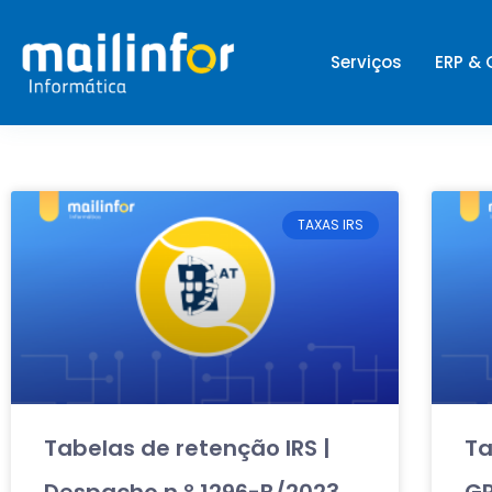
Serviços
ERP &
TAXAS IRS
Tabelas de retenção IRS |
Ta