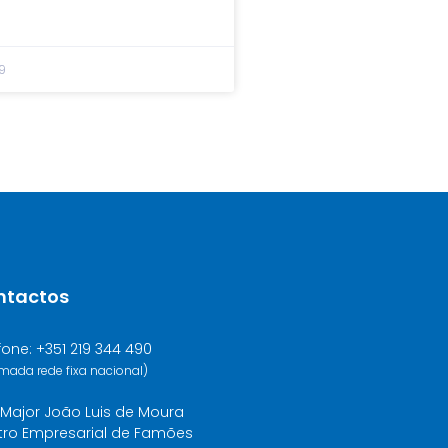
9
ntactos
fone: +351 219 344 490
mada rede fixa nacional)
Major João Luis de Moura
tro Empresarial de Famões