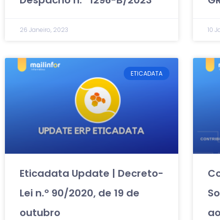
Despacho n.º 1296-B/2023
GR
26 Janeiro, 2023
10 J
ETICADATA
Eticadata Update | Decreto-
Co
Lei n.º 90/2020, de 19 de
So
outubro
a