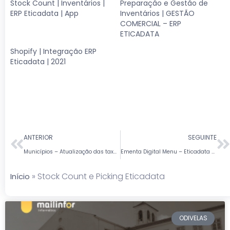
Stock Count | Inventários |
Preparação e Gestão de
ERP Eticadata | App
Inventários | GESTÃO
COMERCIAL – ERP
ETICADATA
Shopify | Integração ERP
Eticadata | 2021
ANTERIOR
SEGUINTE
Municípios – Atualização das taxas de Derrama referentes ao exercício de 2019 | Eticadata ERP v19.00.05
Ementa Digital Menu – Eticadata ERPv19
»
Stock Count e Picking Eticadata
Início
ODIVELAS