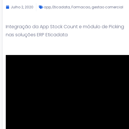
Julho 2, 2020
app
,
Eticadata
,
Formacao
,
gestao comercial
Integração da App Stock Count e módulo de Picking
nas soluções ERP Eticadata