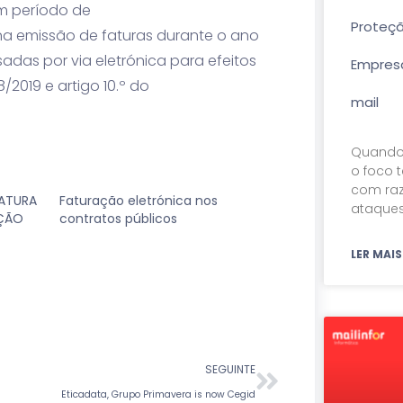
om período de
Proteç
” na emissão de faturas durante o ano
das por via eletrónica para efeitos
Empresa
8/2019 e artigo 10.º do
mail
Quando 
o foco t
com raz
FATURA
Faturação eletrónica nos
ataques
AÇÃO
contratos públicos
LER MAIS
SEGUINTE
Eticadata, Grupo Primavera is now Cegid