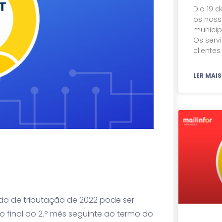
Dia 19 
os noss
municip
Os serv
cliente
LER MAIS
odo de tributação de 2022 pode ser
ao final do 2.º mês seguinte ao termo do