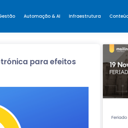
 Gestão
Automação & AI
Infraestrutura
Conteú
trónica para efeitos
Feriado