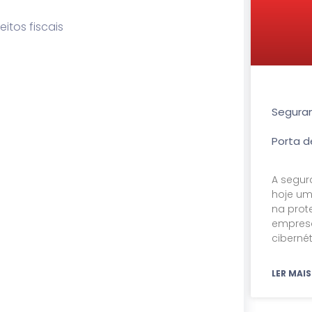
itos fiscais
Seguran
Porta d
A segur
hoje um
na prot
empresa
cibern
LER MAIS