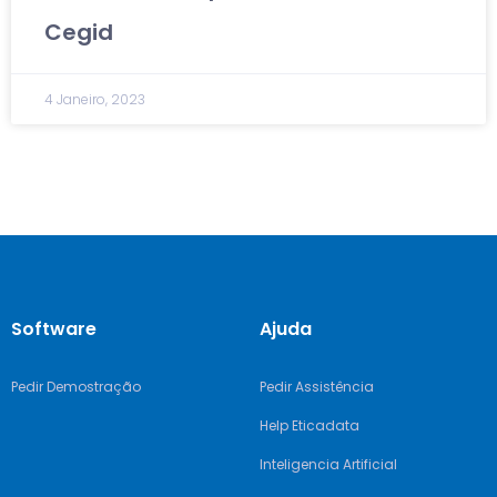
Cegid
4 Janeiro, 2023
Software
Ajuda
Pedir Demostração
Pedir Assistência
Help Eticadata
Inteligencia Artificial