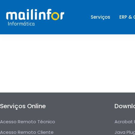
Serviços
ERP &
Serviços Online
Downl
Acesso Remoto Técnico
Acrobat 
Acesso Remoto Cliente
Java Plu