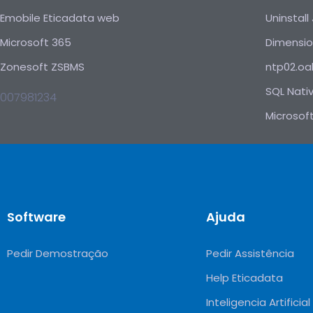
Emobile Eticadata web
Uninstall
Microsoft 365
Dimensi
Zonesoft ZSBMS
ntp02.oal
SQL Nativ
007981234
Microsof
Software
Ajuda
Pedir Demostração
Pedir Assistência
Help Eticadata
Inteligencia Artificial