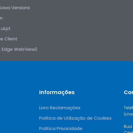
 Java Versions
on
.ul.pt
e Client
t Edge WebView2
Informações
Co
Livro Reclamações
Tele
(cha
Política de Utilização de Cookies
Rua 
Política Privacidade
Cen