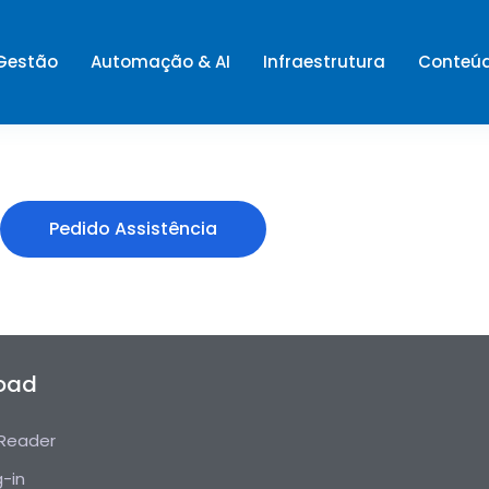
 Gestão
Automação & AI
Infraestrutura
Conteú
Pedido Assistência
oad
Reader
g-in