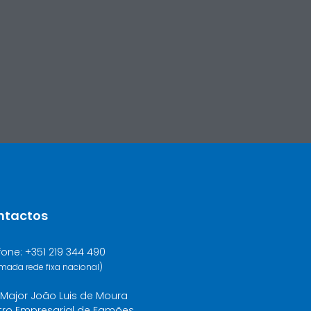
ntactos
fone: +351 219 344 490
mada rede fixa nacional)
Major João Luis de Moura
tro Empresarial de Famões