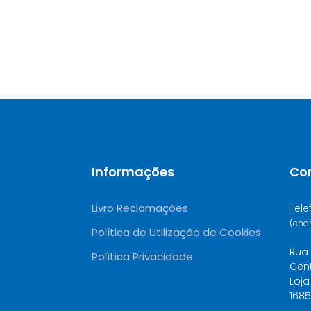
Informações
Co
Livro Reclamações
Tele
(cha
Política de Utilização de Cookies
Rua 
Política Privacidade
Cen
Loja
1685