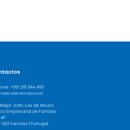
ntactos
fone: +351 219 344 490
mada rede fixa nacional)
Major João Luis de Moura
tro Empresarial de Famões
 AP
-253 Famões | Portugal