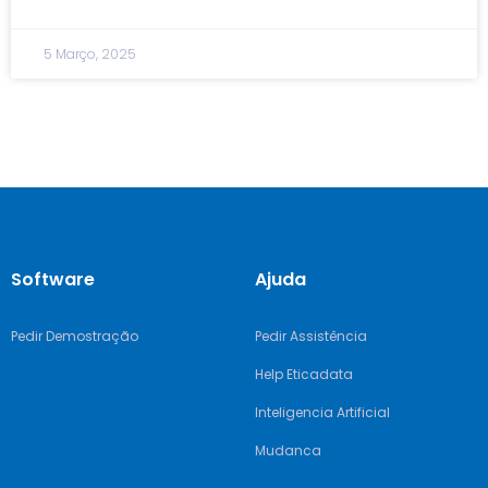
5 Março, 2025
Software
Ajuda
Pedir Demostração
Pedir Assistência
Help Eticadata
Inteligencia Artificial
Mudanca