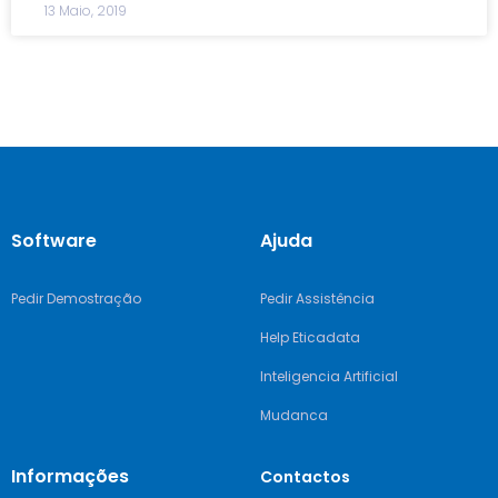
13 Maio, 2019
Software
Ajuda
Pedir Demostração
Pedir Assistência
Help Eticadata
Inteligencia Artificial
Mudanca
Informações
Contactos